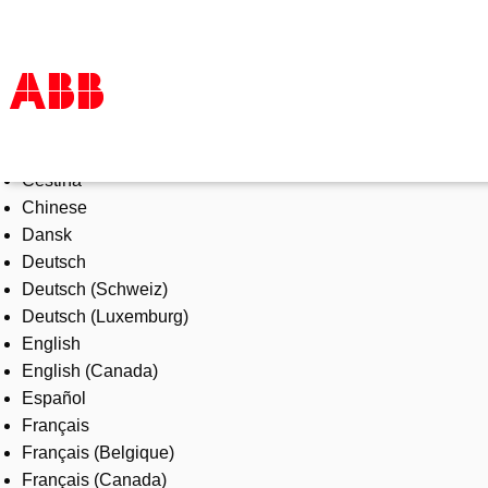
Select Language
Products & Solutions
Čeština
Industries
Chinese
Services
Dansk
About us
Deutsch
Where to buy
Deutsch (Schweiz)
Contact us
Deutsch (Luxemburg)
Careers
English
English (Canada)
Español
Français
Français (Belgique)
Français (Canada)