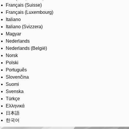
Français (Suisse)
Français (Luxembourg)
Italiano
Italiano (Svizzera)
Magyar
Nederlands
Nederlands (België)
Norsk
Polski
Português
Slovenčina
Suomi
Svenska
Türkçe
Ελληνικά
日本語
한국어