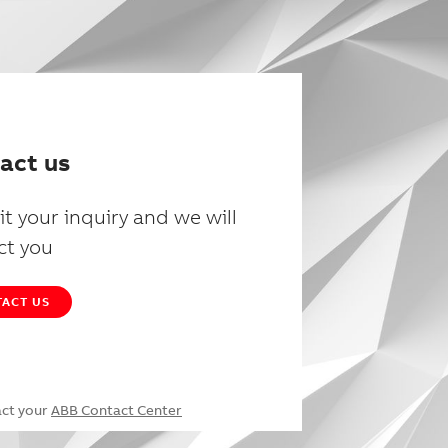
act us
t your inquiry and we will
ct you
ACT US
act your
ABB Contact Center