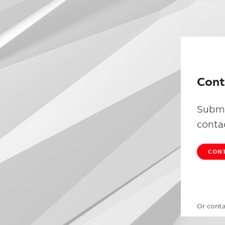
Cont
Submi
conta
CONT
Or cont