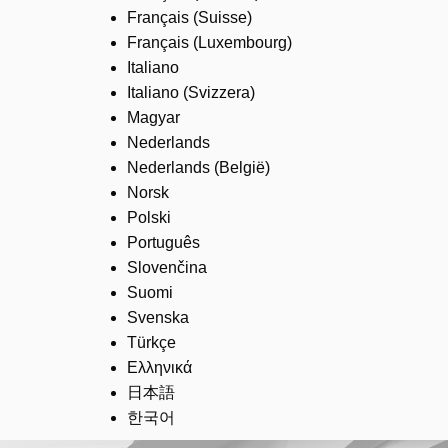
Français (Suisse)
Français (Luxembourg)
Italiano
Italiano (Svizzera)
Magyar
Nederlands
Nederlands (België)
Norsk
Polski
Português
Slovenčina
Suomi
Svenska
Türkçe
Ελληνικά
日本語
한국어