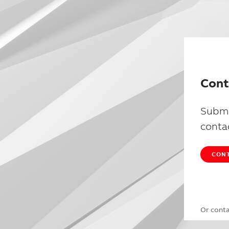
Cont
Submi
conta
CONT
Or cont