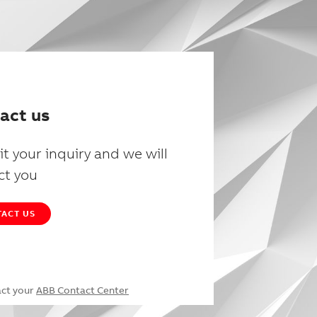
act us
t your inquiry and we will
ct you
ACT US
act your
ABB Contact Center