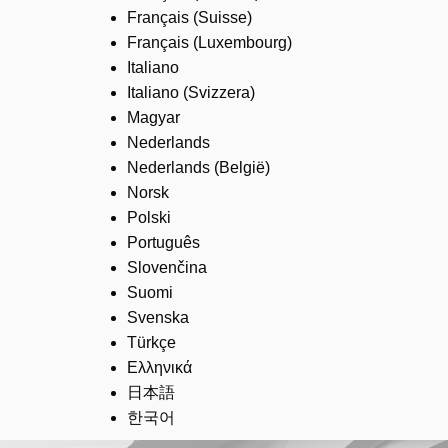
Français (Suisse)
Français (Luxembourg)
Italiano
Italiano (Svizzera)
Magyar
Nederlands
Nederlands (België)
Norsk
Polski
Português
Slovenčina
Suomi
Svenska
Türkçe
Ελληνικά
日本語
한국어