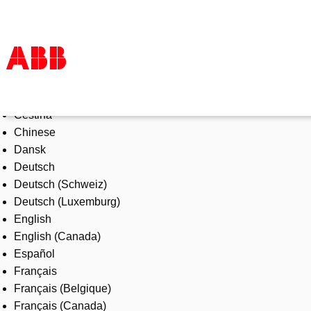
Select Language
Products & Solutions
Čeština
Industries
Chinese
Services
Dansk
About us
Deutsch
Where to buy
Deutsch (Schweiz)
Contact us
Deutsch (Luxemburg)
Careers
English
English (Canada)
Español
Français
Français (Belgique)
Français (Canada)