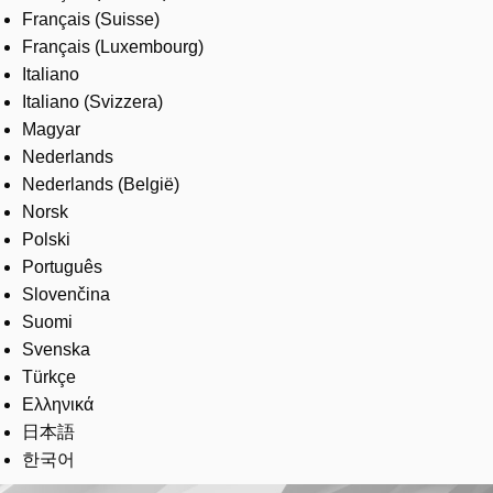
Français (Suisse)
Français (Luxembourg)
Italiano
Italiano (Svizzera)
Magyar
Nederlands
Nederlands (België)
Norsk
Polski
Português
Slovenčina
Suomi
Svenska
Türkçe
Ελληνικά
日本語
한국어