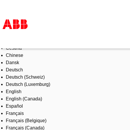
Select Language
Products & Solutions
Čeština
Industries
Chinese
Services
Dansk
About us
Deutsch
Where to buy
Deutsch (Schweiz)
Contact us
Deutsch (Luxemburg)
Careers
English
English (Canada)
Español
Français
Français (Belgique)
Français (Canada)