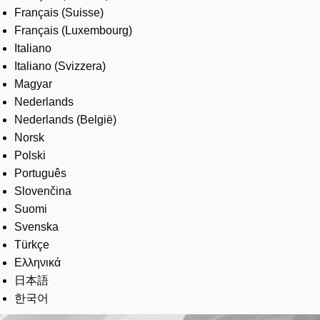
Français (Suisse)
Français (Luxembourg)
Italiano
Italiano (Svizzera)
Magyar
Nederlands
Nederlands (België)
Norsk
Polski
Português
Slovenčina
Suomi
Svenska
Türkçe
Ελληνικά
日本語
한국어