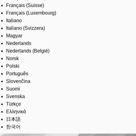
Français (Suisse)
Français (Luxembourg)
Italiano
Italiano (Svizzera)
Magyar
Nederlands
Nederlands (België)
Norsk
Polski
Português
Slovenčina
Suomi
Svenska
Türkçe
Ελληνικά
日本語
한국어