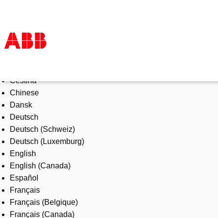
Select Language
Products & Solutions
Čeština
Industries
Chinese
Services
Dansk
About us
Deutsch
Where to buy
Deutsch (Schweiz)
Contact us
Deutsch (Luxemburg)
Careers
English
English (Canada)
Español
Français
Français (Belgique)
Français (Canada)