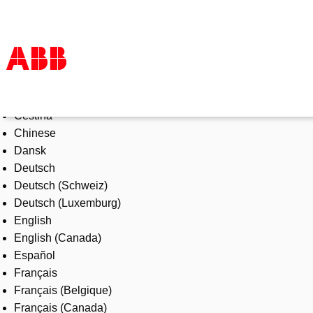
Select Language
Products & Solutions
Čeština
Industries
Chinese
Services
Dansk
About us
Deutsch
Where to buy
Deutsch (Schweiz)
Contact us
Deutsch (Luxemburg)
Careers
English
English (Canada)
Español
Français
Français (Belgique)
Français (Canada)