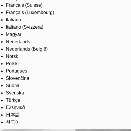
Français (Suisse)
Français (Luxembourg)
Italiano
Italiano (Svizzera)
Magyar
Nederlands
Nederlands (België)
Norsk
Polski
Português
Slovenčina
Suomi
Svenska
Türkçe
Ελληνικά
日本語
한국어