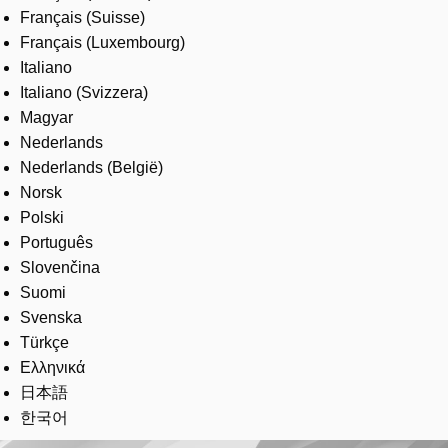
Français (Suisse)
Français (Luxembourg)
Italiano
Italiano (Svizzera)
Magyar
Nederlands
Nederlands (België)
Norsk
Polski
Português
Slovenčina
Suomi
Svenska
Türkçe
Ελληνικά
日本語
한국어