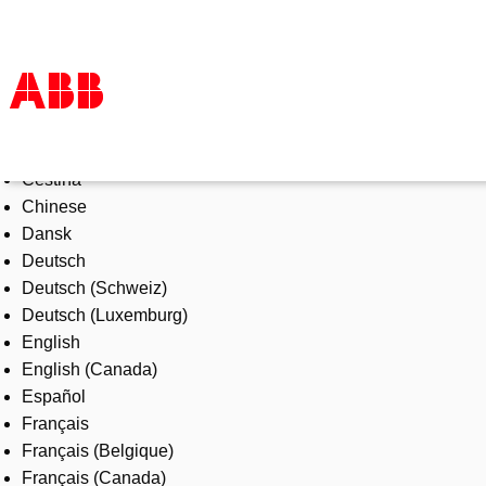
Select Language
Products & Solutions
Čeština
Industries
Chinese
Services
Dansk
About us
Deutsch
Where to buy
Deutsch (Schweiz)
Contact us
Deutsch (Luxemburg)
Careers
English
English (Canada)
Español
Français
Français (Belgique)
Français (Canada)