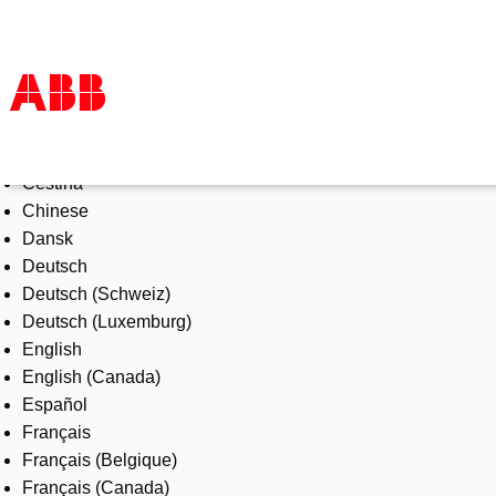
Select Language
Products & Solutions
Čeština
Industries
Chinese
Services
Dansk
About us
Deutsch
Where to buy
Deutsch (Schweiz)
Contact us
Deutsch (Luxemburg)
Careers
English
English (Canada)
Español
Français
Français (Belgique)
Français (Canada)