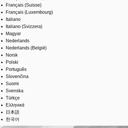
Français (Suisse)
Français (Luxembourg)
Italiano
Italiano (Svizzera)
Magyar
Nederlands
Nederlands (België)
Norsk
Polski
Português
Slovenčina
Suomi
Svenska
Türkçe
Ελληνικά
日本語
한국어