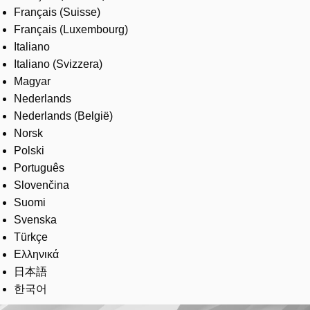
Français (Suisse)
Français (Luxembourg)
Italiano
Italiano (Svizzera)
Magyar
Nederlands
Nederlands (België)
Norsk
Polski
Português
Slovenčina
Suomi
Svenska
Türkçe
Ελληνικά
日本語
한국어