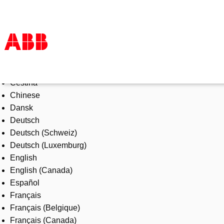
Select Language
Products & Solutions
Čeština
Industries
Chinese
Services
Dansk
About us
Deutsch
Where to buy
Deutsch (Schweiz)
Contact us
Deutsch (Luxemburg)
Careers
English
English (Canada)
Español
Français
Français (Belgique)
Français (Canada)