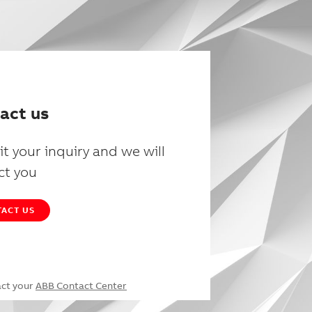
act us
t your inquiry and we will
ct you
ACT US
act your
ABB Contact Center