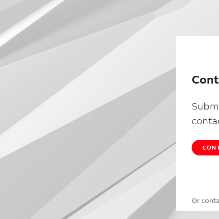
Cont
Submi
conta
CONT
Or cont