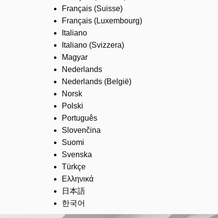
Français (Suisse)
Français (Luxembourg)
Italiano
Italiano (Svizzera)
Magyar
Nederlands
Nederlands (België)
Norsk
Polski
Português
Slovenčina
Suomi
Svenska
Türkçe
Ελληνικά
日本語
한국어