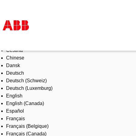
Select Language
Products & Solutions
Čeština
Industries
Chinese
Services
Dansk
About us
Deutsch
Where to buy
Deutsch (Schweiz)
Contact us
Deutsch (Luxemburg)
Careers
English
English (Canada)
Español
Français
Français (Belgique)
Français (Canada)