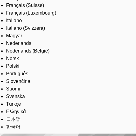
Français (Suisse)
Français (Luxembourg)
Italiano
Italiano (Svizzera)
Magyar
Nederlands
Nederlands (België)
Norsk
Polski
Português
Slovenčina
Suomi
Svenska
Türkçe
Ελληνικά
日本語
한국어