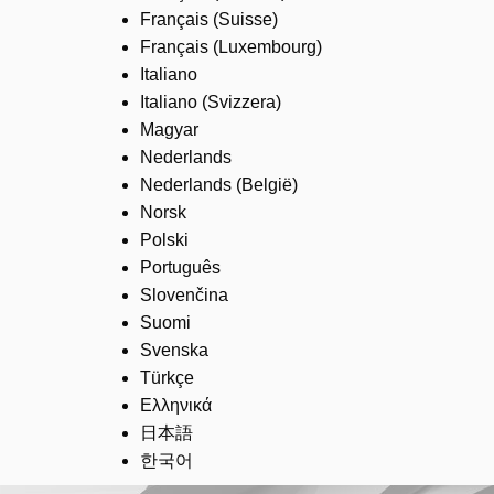
Français (Suisse)
Français (Luxembourg)
Italiano
Italiano (Svizzera)
Magyar
Nederlands
Nederlands (België)
Norsk
Polski
Português
Slovenčina
Suomi
Svenska
Türkçe
Ελληνικά
日本語
한국어