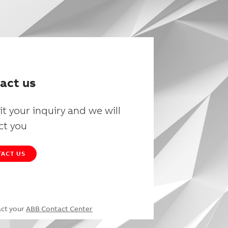
act us
t your inquiry and we will
ct you
ACT US
act your
ABB Contact Center