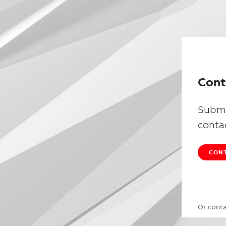
Cont
Submi
conta
CONT
Or cont