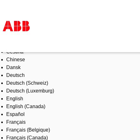
Select Language
Products & Solutions
Čeština
Industries
Chinese
Services
Dansk
About us
Deutsch
Where to buy
Deutsch (Schweiz)
Contact us
Deutsch (Luxemburg)
Careers
English
English (Canada)
Español
Français
Français (Belgique)
Français (Canada)