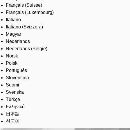
Français (Suisse)
Français (Luxembourg)
Italiano
Italiano (Svizzera)
Magyar
Nederlands
Nederlands (België)
Norsk
Polski
Português
Slovenčina
Suomi
Svenska
Türkçe
Ελληνικά
日本語
한국어