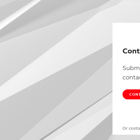
Cont
Submi
conta
CONT
Or cont