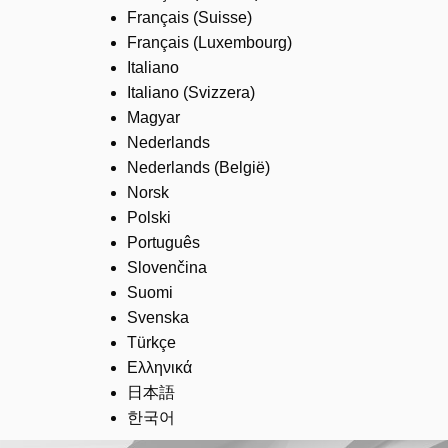
Français (Suisse)
Français (Luxembourg)
Italiano
Italiano (Svizzera)
Magyar
Nederlands
Nederlands (België)
Norsk
Polski
Português
Slovenčina
Suomi
Svenska
Türkçe
Ελληνικά
日本語
한국어