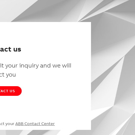
act us
t your inquiry and we will
ct you
ACT US
act your
ABB Contact Center