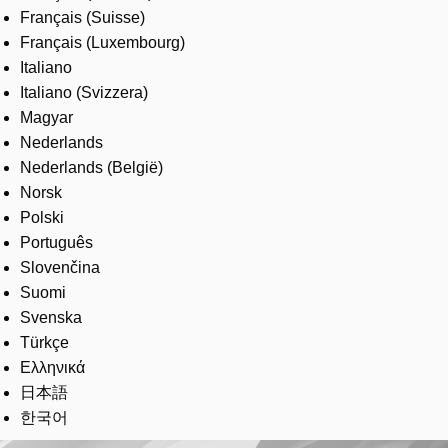
Français (Suisse)
Français (Luxembourg)
Italiano
Italiano (Svizzera)
Magyar
Nederlands
Nederlands (België)
Norsk
Polski
Português
Slovenčina
Suomi
Svenska
Türkçe
Ελληνικά
日本語
한국어