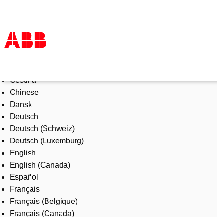
Select Language
Products & Solutions
Čeština
Industries
Chinese
Services
Dansk
About us
Deutsch
Where to buy
Deutsch (Schweiz)
Contact us
Deutsch (Luxemburg)
Careers
English
English (Canada)
Español
Français
Français (Belgique)
Français (Canada)