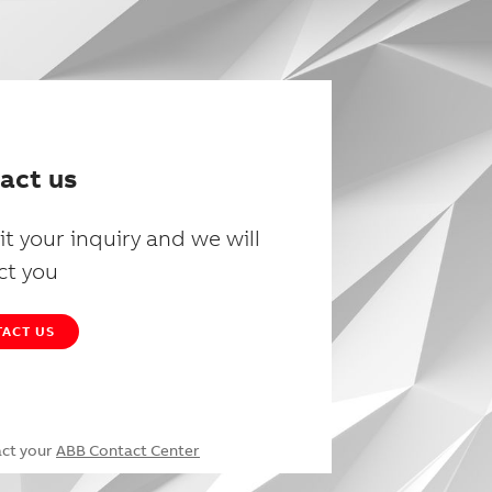
act us
t your inquiry and we will
ct you
ACT US
act your
ABB Contact Center