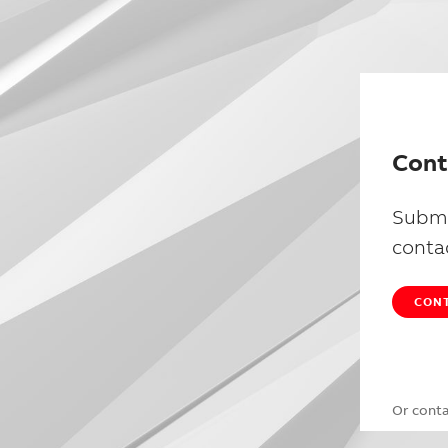
Cont
Submi
conta
CONT
Or cont