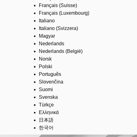
Français (Suisse)
Français (Luxembourg)
Italiano
Italiano (Svizzera)
Magyar
Nederlands
Nederlands (België)
Norsk
Polski
Português
Slovenčina
Suomi
Svenska
Türkçe
Ελληνικά
日本語
한국어