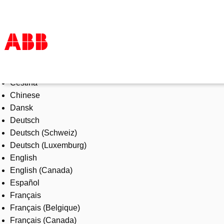
Select Language
Products & Solutions
Čeština
Industries
Chinese
Services
Dansk
About us
Deutsch
Where to buy
Deutsch (Schweiz)
Contact us
Deutsch (Luxemburg)
Careers
English
English (Canada)
Español
Français
Français (Belgique)
Français (Canada)