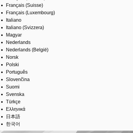
Français (Suisse)
Français (Luxembourg)
Italiano
Italiano (Svizzera)
Magyar
Nederlands
Nederlands (België)
Norsk
Polski
Português
Slovenčina
Suomi
Svenska
Türkçe
Ελληνικά
日本語
한국어