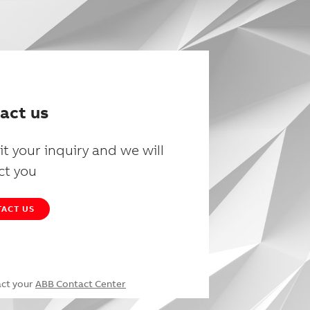
act us
t your inquiry and we will
ct you
ACT US
act your
ABB Contact Center