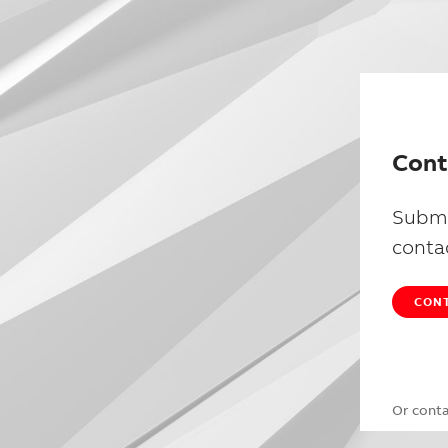
Cont
Submi
conta
CONT
Or cont