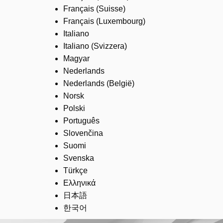
Français (Suisse)
Français (Luxembourg)
Italiano
Italiano (Svizzera)
Magyar
Nederlands
Nederlands (België)
Norsk
Polski
Português
Slovenčina
Suomi
Svenska
Türkçe
Ελληνικά
日本語
한국어