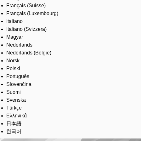
Français (Suisse)
Français (Luxembourg)
Italiano
Italiano (Svizzera)
Magyar
Nederlands
Nederlands (België)
Norsk
Polski
Português
Slovenčina
Suomi
Svenska
Türkçe
Ελληνικά
日本語
한국어