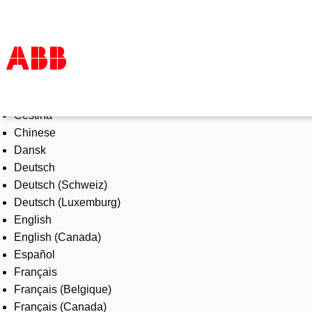
Select Language
Products & Solutions
Čeština
Industries
Chinese
Services
Dansk
About us
Deutsch
Where to buy
Deutsch (Schweiz)
Contact us
Deutsch (Luxemburg)
Careers
English
English (Canada)
Español
Français
Français (Belgique)
Français (Canada)