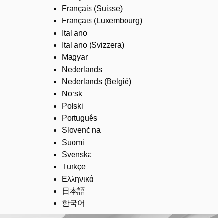
Français (Suisse)
Français (Luxembourg)
Italiano
Italiano (Svizzera)
Magyar
Nederlands
Nederlands (België)
Norsk
Polski
Português
Slovenčina
Suomi
Svenska
Türkçe
Ελληνικά
日本語
한국어