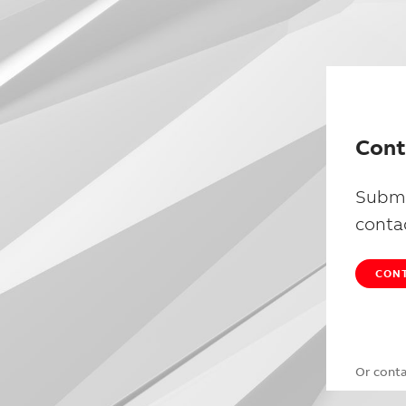
Cont
Submi
conta
CONT
Or cont