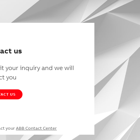
act us
t your inquiry and we will
ct you
ACT US
act your
ABB Contact Center