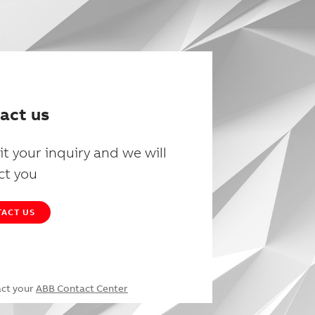
act us
t your inquiry and we will
ct you
ACT US
act your
ABB Contact Center