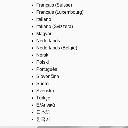
Français (Suisse)
Français (Luxembourg)
Italiano
Italiano (Svizzera)
Magyar
Nederlands
Nederlands (België)
Norsk
Polski
Português
Slovenčina
Suomi
Svenska
Türkçe
Ελληνικά
日本語
한국어