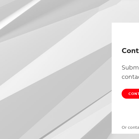
Cont
Submi
conta
CONT
Or cont