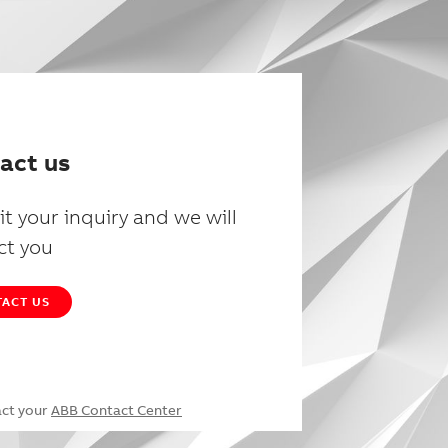
act us
t your inquiry and we will
ct you
ACT US
act your
ABB Contact Center