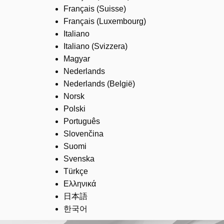
Français (Suisse)
Français (Luxembourg)
Italiano
Italiano (Svizzera)
Magyar
Nederlands
Nederlands (België)
Norsk
Polski
Português
Slovenčina
Suomi
Svenska
Türkçe
Ελληνικά
日本語
한국어