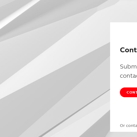
Cont
Submi
conta
CONT
Or cont