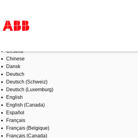
Select Language
Products & Solutions
Čeština
Industries
Chinese
Services
Dansk
About us
Deutsch
Where to buy
Deutsch (Schweiz)
Contact us
Deutsch (Luxemburg)
Careers
English
English (Canada)
Español
Français
Français (Belgique)
Français (Canada)