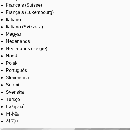
Français (Suisse)
Français (Luxembourg)
Italiano
Italiano (Svizzera)
Magyar
Nederlands
Nederlands (België)
Norsk
Polski
Português
Slovenčina
Suomi
Svenska
Türkçe
Ελληνικά
日本語
한국어