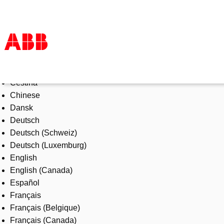
Select Language
Products & Solutions
Čeština
Industries
Chinese
Services
Dansk
About us
Deutsch
Where to buy
Deutsch (Schweiz)
Contact us
Deutsch (Luxemburg)
Careers
English
English (Canada)
Español
Français
Français (Belgique)
Français (Canada)