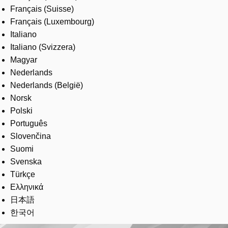
Français (Suisse)
Français (Luxembourg)
Italiano
Italiano (Svizzera)
Magyar
Nederlands
Nederlands (België)
Norsk
Polski
Português
Slovenčina
Suomi
Svenska
Türkçe
Ελληνικά
日本語
한국어