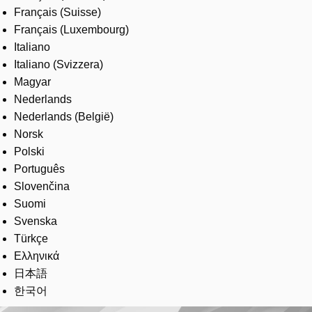
Français (Suisse)
Français (Luxembourg)
Italiano
Italiano (Svizzera)
Magyar
Nederlands
Nederlands (België)
Norsk
Polski
Português
Slovenčina
Suomi
Svenska
Türkçe
Ελληνικά
日本語
한국어