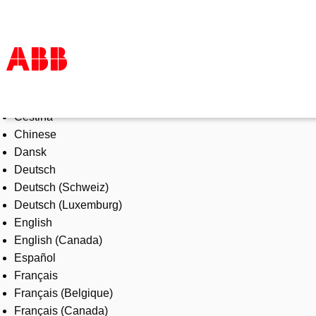
Select Language
Products & Solutions
Čeština
Industries
Chinese
Services
Dansk
About us
Deutsch
Where to buy
Deutsch (Schweiz)
Contact us
Deutsch (Luxemburg)
Careers
English
English (Canada)
Español
Français
Français (Belgique)
Français (Canada)