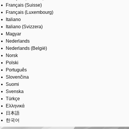
Français (Suisse)
Français (Luxembourg)
Italiano
Italiano (Svizzera)
Magyar
Nederlands
Nederlands (België)
Norsk
Polski
Português
Slovenčina
Suomi
Svenska
Türkçe
Ελληνικά
日本語
한국어