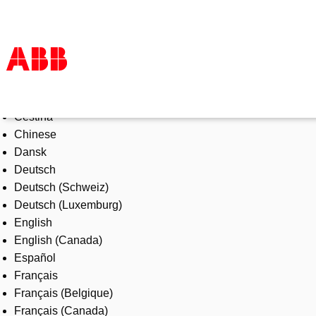
Select Language
Products & Solutions
Čeština
Industries
Chinese
Services
Dansk
About us
Deutsch
Where to buy
Deutsch (Schweiz)
Contact us
Deutsch (Luxemburg)
Careers
English
English (Canada)
Español
Français
Français (Belgique)
Français (Canada)