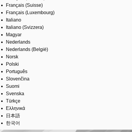
Français (Suisse)
Français (Luxembourg)
Italiano
Italiano (Svizzera)
Magyar
Nederlands
Nederlands (België)
Norsk
Polski
Português
Slovenčina
Suomi
Svenska
Türkçe
Ελληνικά
日本語
한국어