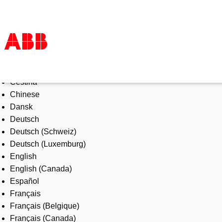
Select Language
Products & Solutions
Čeština
Industries
Chinese
Services
Dansk
About us
Deutsch
Where to buy
Deutsch (Schweiz)
Contact us
Deutsch (Luxemburg)
Careers
English
English (Canada)
Español
Français
Français (Belgique)
Français (Canada)