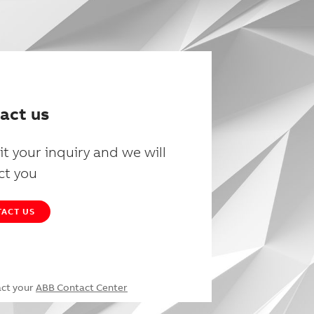
act us
t your inquiry and we will
ct you
ACT US
act your
ABB Contact Center