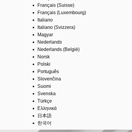
Français (Suisse)
Français (Luxembourg)
Italiano
Italiano (Svizzera)
Magyar
Nederlands
Nederlands (België)
Norsk
Polski
Português
Slovenčina
Suomi
Svenska
Türkçe
Ελληνικά
日本語
한국어