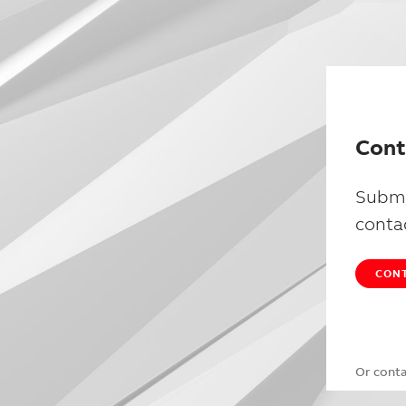
Cont
Submi
conta
CONT
Or cont