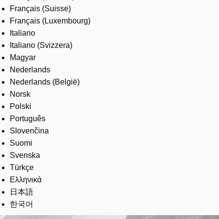
Français (Suisse)
Français (Luxembourg)
Italiano
Italiano (Svizzera)
Magyar
Nederlands
Nederlands (België)
Norsk
Polski
Português
Slovenčina
Suomi
Svenska
Türkçe
Ελληνικά
日本語
한국어