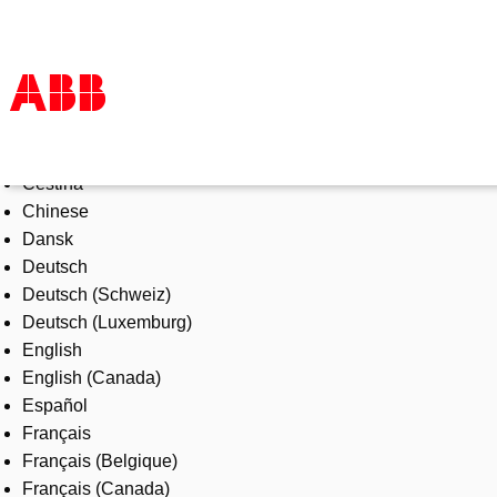
Select Language
Products & Solutions
Čeština
Industries
Chinese
Services
Dansk
About us
Deutsch
Where to buy
Deutsch (Schweiz)
Contact us
Deutsch (Luxemburg)
Careers
English
English (Canada)
Español
Français
Français (Belgique)
Français (Canada)