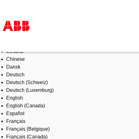
Select Language
Products & Solutions
Čeština
Industries
Chinese
Services
Dansk
About us
Deutsch
Where to buy
Deutsch (Schweiz)
Contact us
Deutsch (Luxemburg)
Careers
English
English (Canada)
Español
Français
Français (Belgique)
Français (Canada)