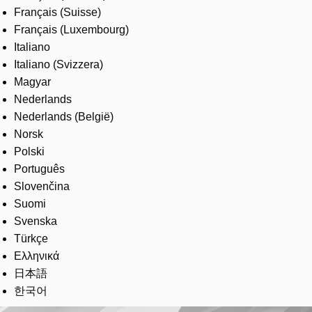
Français (Suisse)
Français (Luxembourg)
Italiano
Italiano (Svizzera)
Magyar
Nederlands
Nederlands (België)
Norsk
Polski
Português
Slovenčina
Suomi
Svenska
Türkçe
Ελληνικά
日本語
한국어