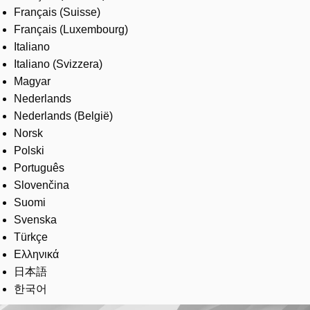
Français (Suisse)
Français (Luxembourg)
Italiano
Italiano (Svizzera)
Magyar
Nederlands
Nederlands (België)
Norsk
Polski
Português
Slovenčina
Suomi
Svenska
Türkçe
Ελληνικά
日本語
한국어