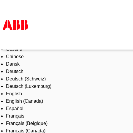
Select Language
Products & Solutions
Čeština
Industries
Chinese
Services
Dansk
About us
Deutsch
Where to buy
Deutsch (Schweiz)
Contact us
Deutsch (Luxemburg)
Careers
English
English (Canada)
Español
Français
Français (Belgique)
Français (Canada)