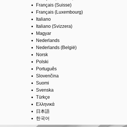
Français (Suisse)
Français (Luxembourg)
Italiano
Italiano (Svizzera)
Magyar
Nederlands
Nederlands (België)
Norsk
Polski
Português
Slovenčina
Suomi
Svenska
Türkçe
Ελληνικά
日本語
한국어