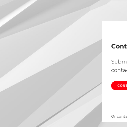
Cont
Submi
conta
CONT
Or cont