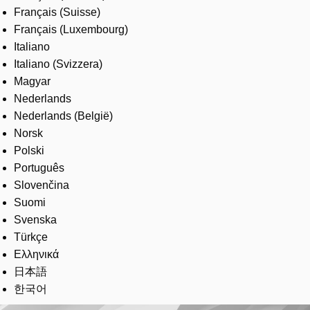
Français (Suisse)
Français (Luxembourg)
Italiano
Italiano (Svizzera)
Magyar
Nederlands
Nederlands (België)
Norsk
Polski
Português
Slovenčina
Suomi
Svenska
Türkçe
Ελληνικά
日本語
한국어