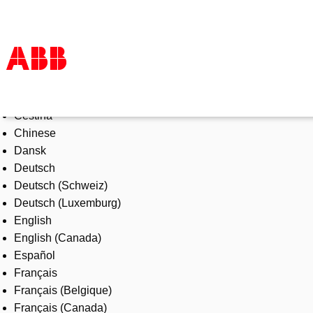
Select Language
Products & Solutions
Čeština
Industries
Chinese
Services
Dansk
About us
Deutsch
Where to buy
Deutsch (Schweiz)
Contact us
Deutsch (Luxemburg)
Careers
English
English (Canada)
Español
Français
Français (Belgique)
Français (Canada)