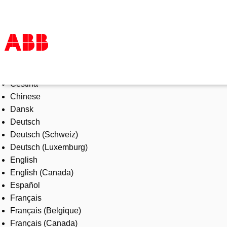
Select Language
Products & Solutions
Čeština
Industries
Chinese
Services
Dansk
About us
Deutsch
Where to buy
Deutsch (Schweiz)
Contact us
Deutsch (Luxemburg)
Careers
English
English (Canada)
Español
Français
Français (Belgique)
Français (Canada)