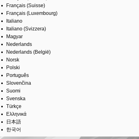
Français (Suisse)
Français (Luxembourg)
Italiano
Italiano (Svizzera)
Magyar
Nederlands
Nederlands (België)
Norsk
Polski
Português
Slovenčina
Suomi
Svenska
Türkçe
Ελληνικά
日本語
한국어