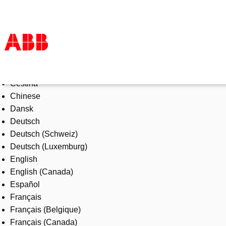
Select Language
Products & Solutions
Čeština
Industries
Chinese
Services
Dansk
About us
Deutsch
Where to buy
Deutsch (Schweiz)
Contact us
Deutsch (Luxemburg)
Careers
English
English (Canada)
Español
Français
Français (Belgique)
Français (Canada)