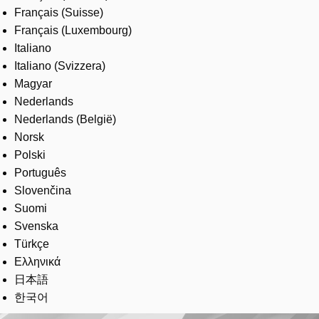
Français (Suisse)
Français (Luxembourg)
Italiano
Italiano (Svizzera)
Magyar
Nederlands
Nederlands (België)
Norsk
Polski
Português
Slovenčina
Suomi
Svenska
Türkçe
Ελληνικά
日本語
한국어