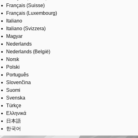
Français (Suisse)
Français (Luxembourg)
Italiano
Italiano (Svizzera)
Magyar
Nederlands
Nederlands (België)
Norsk
Polski
Português
Slovenčina
Suomi
Svenska
Türkçe
Ελληνικά
日本語
한국어