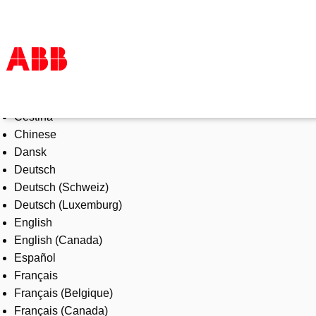
Select Language
Products & Solutions
Čeština
Industries
Chinese
Services
Dansk
About us
Deutsch
Where to buy
Deutsch (Schweiz)
Contact us
Deutsch (Luxemburg)
Careers
English
English (Canada)
Español
Français
Français (Belgique)
Français (Canada)