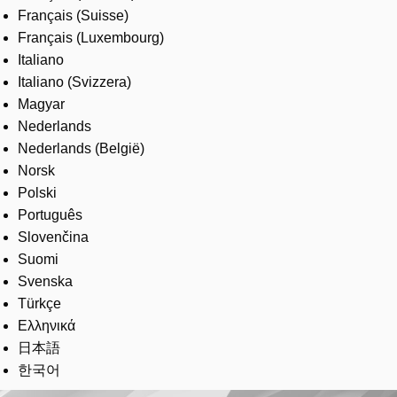
Français (Suisse)
Français (Luxembourg)
Italiano
Italiano (Svizzera)
Magyar
Nederlands
Nederlands (België)
Norsk
Polski
Português
Slovenčina
Suomi
Svenska
Türkçe
Ελληνικά
日本語
한국어