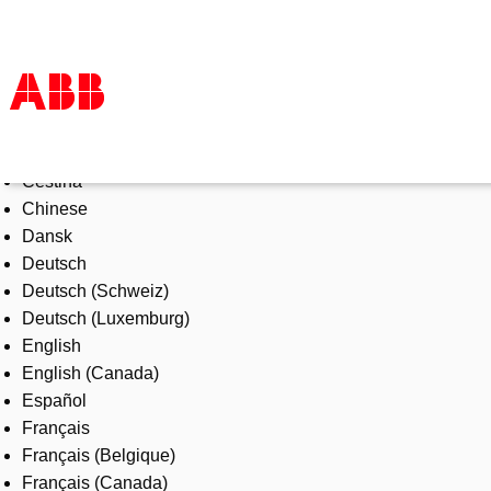
Select Language
Products & Solutions
Čeština
Industries
Chinese
Services
Dansk
About us
Deutsch
Where to buy
Deutsch (Schweiz)
Contact us
Deutsch (Luxemburg)
Careers
English
English (Canada)
Español
Français
Français (Belgique)
Français (Canada)