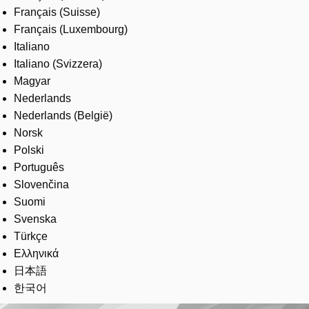
Français (Suisse)
Français (Luxembourg)
Italiano
Italiano (Svizzera)
Magyar
Nederlands
Nederlands (België)
Norsk
Polski
Português
Slovenčina
Suomi
Svenska
Türkçe
Ελληνικά
日本語
한국어