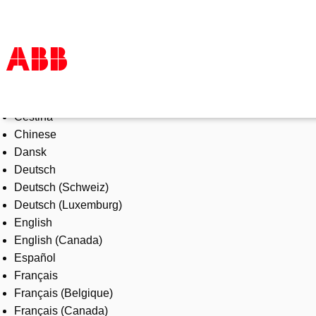
Select Language
Products & Solutions
Čeština
Industries
Chinese
Services
Dansk
About us
Deutsch
Where to buy
Deutsch (Schweiz)
Contact us
Deutsch (Luxemburg)
Careers
English
English (Canada)
Español
Français
Français (Belgique)
Français (Canada)