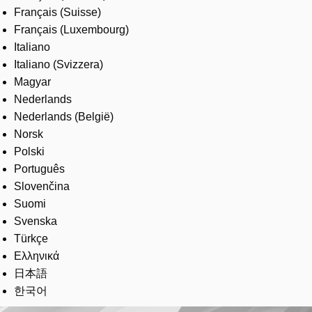
Français (Suisse)
Français (Luxembourg)
Italiano
Italiano (Svizzera)
Magyar
Nederlands
Nederlands (België)
Norsk
Polski
Português
Slovenčina
Suomi
Svenska
Türkçe
Ελληνικά
日本語
한국어