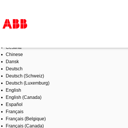
Select Language
Products & Solutions
Čeština
Industries
Chinese
Services
Dansk
About us
Deutsch
Where to buy
Deutsch (Schweiz)
Contact us
Deutsch (Luxemburg)
Careers
English
English (Canada)
Español
Français
Français (Belgique)
Français (Canada)