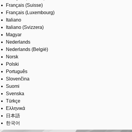
Français (Suisse)
Français (Luxembourg)
Italiano
Italiano (Svizzera)
Magyar
Nederlands
Nederlands (België)
Norsk
Polski
Português
Slovenčina
Suomi
Svenska
Türkçe
Ελληνικά
日本語
한국어