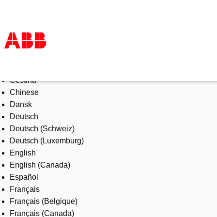
Select Language
Products & Solutions
Čeština
Industries
Chinese
Services
Dansk
About us
Deutsch
Where to buy
Deutsch (Schweiz)
Contact us
Deutsch (Luxemburg)
Careers
English
English (Canada)
Español
Français
Français (Belgique)
Français (Canada)