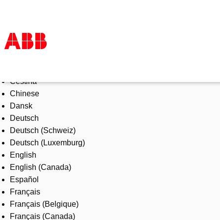
Select Language
Products & Solutions
Čeština
Industries
Chinese
Services
Dansk
About us
Deutsch
Where to buy
Deutsch (Schweiz)
Contact us
Deutsch (Luxemburg)
Careers
English
English (Canada)
Español
Français
Français (Belgique)
Français (Canada)