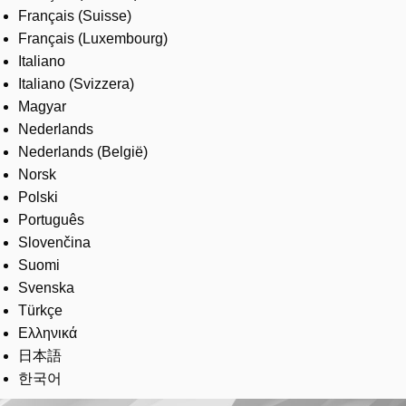
Français (Suisse)
Français (Luxembourg)
Italiano
Italiano (Svizzera)
Magyar
Nederlands
Nederlands (België)
Norsk
Polski
Português
Slovenčina
Suomi
Svenska
Türkçe
Ελληνικά
日本語
한국어