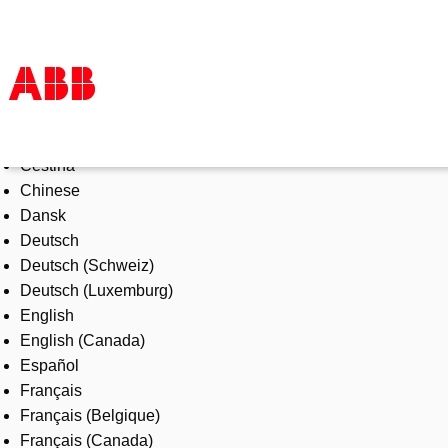
Select Language
Products & Solutions
Čeština
Industries
Chinese
Services
Dansk
About us
Deutsch
Where to buy
Deutsch (Schweiz)
Contact us
Deutsch (Luxemburg)
Careers
English
English (Canada)
Español
Français
Français (Belgique)
Français (Canada)