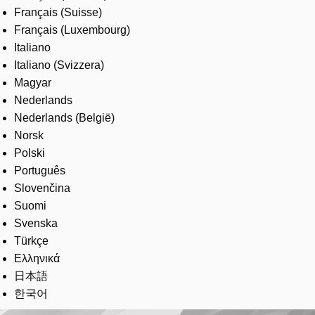
Français (Suisse)
Français (Luxembourg)
Italiano
Italiano (Svizzera)
Magyar
Nederlands
Nederlands (België)
Norsk
Polski
Português
Slovenčina
Suomi
Svenska
Türkçe
Ελληνικά
日本語
한국어