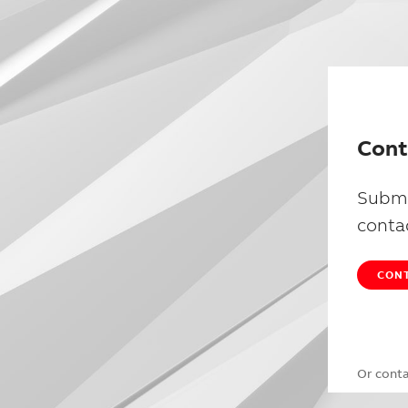
Cont
Submi
conta
CONT
Or cont