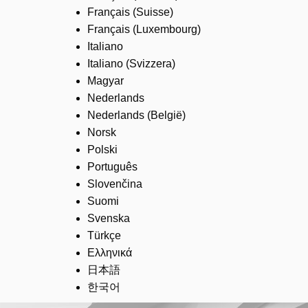
Français (Suisse)
Français (Luxembourg)
Italiano
Italiano (Svizzera)
Magyar
Nederlands
Nederlands (België)
Norsk
Polski
Português
Slovenčina
Suomi
Svenska
Türkçe
Ελληνικά
日本語
한국어