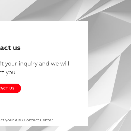
act us
t your inquiry and we will
ct you
ACT US
act your
ABB Contact Center