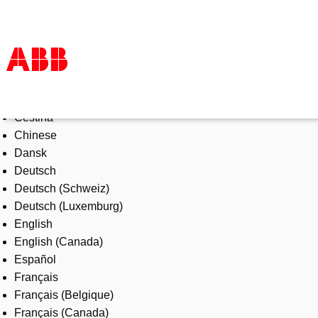
Select Language
Products & Solutions
Čeština
Industries
Chinese
Services
Dansk
About us
Deutsch
Where to buy
Deutsch (Schweiz)
Contact us
Deutsch (Luxemburg)
Careers
English
English (Canada)
Español
Français
Français (Belgique)
Français (Canada)