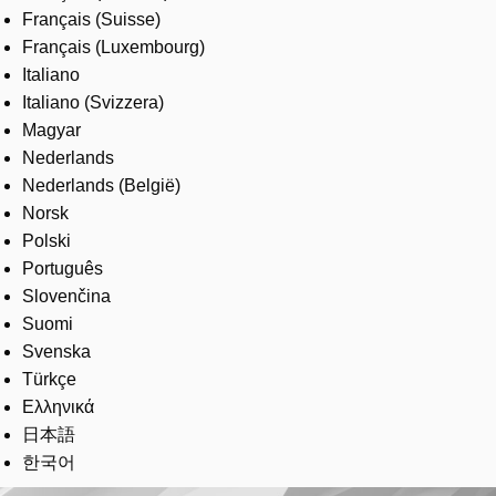
Français (Suisse)
Français (Luxembourg)
Italiano
Italiano (Svizzera)
Magyar
Nederlands
Nederlands (België)
Norsk
Polski
Português
Slovenčina
Suomi
Svenska
Türkçe
Ελληνικά
日本語
한국어