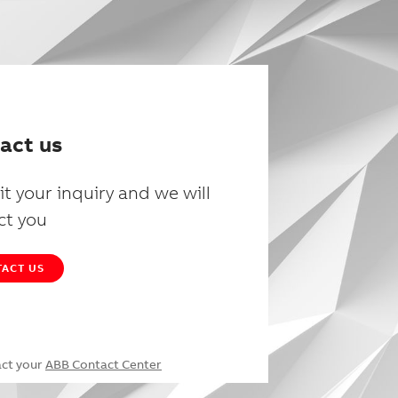
act us
t your inquiry and we will
ct you
ACT US
act your
ABB Contact Center