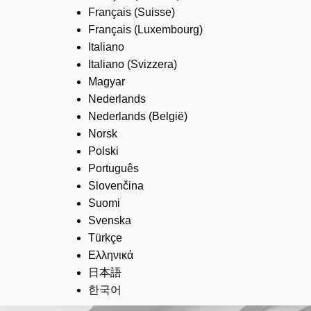
Français (Suisse)
Français (Luxembourg)
Italiano
Italiano (Svizzera)
Magyar
Nederlands
Nederlands (België)
Norsk
Polski
Português
Slovenčina
Suomi
Svenska
Türkçe
Ελληνικά
日本語
한국어