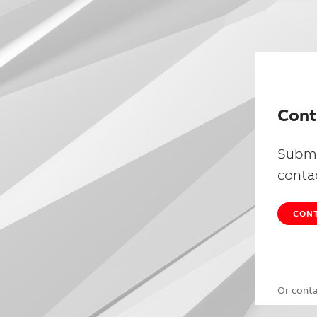
Cont
Submi
conta
CONT
Or cont