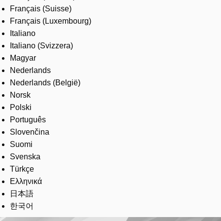
Français (Suisse)
Français (Luxembourg)
Italiano
Italiano (Svizzera)
Magyar
Nederlands
Nederlands (België)
Norsk
Polski
Português
Slovenčina
Suomi
Svenska
Türkçe
Ελληνικά
日本語
한국어