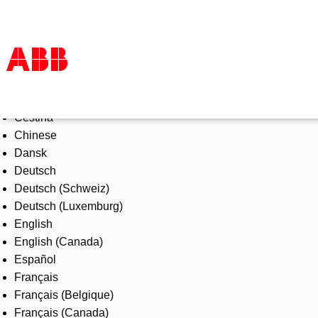
Select Language
Products & Solutions
Čeština
Industries
Chinese
Services
Dansk
About us
Deutsch
Where to buy
Deutsch (Schweiz)
Contact us
Deutsch (Luxemburg)
Careers
English
English (Canada)
Español
Français
Français (Belgique)
Français (Canada)