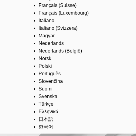
Français (Suisse)
Français (Luxembourg)
Italiano
Italiano (Svizzera)
Magyar
Nederlands
Nederlands (België)
Norsk
Polski
Português
Slovenčina
Suomi
Svenska
Türkçe
Ελληνικά
日本語
한국어