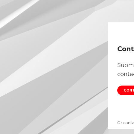
Cont
Submi
conta
CONT
Or cont