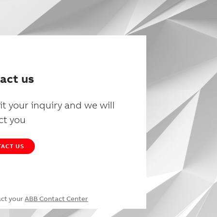
act us
t your inquiry and we will
ct you
ACT US
act your
ABB Contact Center