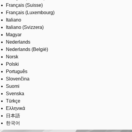
Français (Suisse)
Français (Luxembourg)
Italiano
Italiano (Svizzera)
Magyar
Nederlands
Nederlands (België)
Norsk
Polski
Português
Slovenčina
Suomi
Svenska
Türkçe
Ελληνικά
日本語
한국어