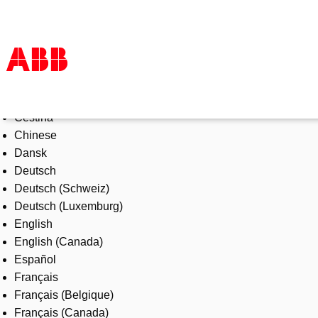
Select Language
Products & Solutions
Čeština
Industries
Chinese
Services
Dansk
About us
Deutsch
Where to buy
Deutsch (Schweiz)
Contact us
Deutsch (Luxemburg)
Careers
English
English (Canada)
Español
Français
Français (Belgique)
Français (Canada)