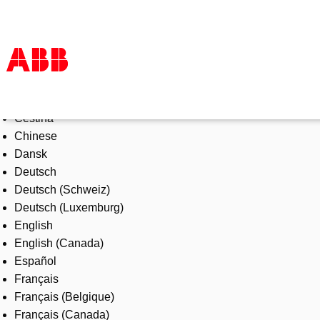
Select Language
Products & Solutions
Čeština
Industries
Chinese
Services
Dansk
About us
Deutsch
Where to buy
Deutsch (Schweiz)
Contact us
Deutsch (Luxemburg)
Careers
English
English (Canada)
Español
Français
Français (Belgique)
Français (Canada)