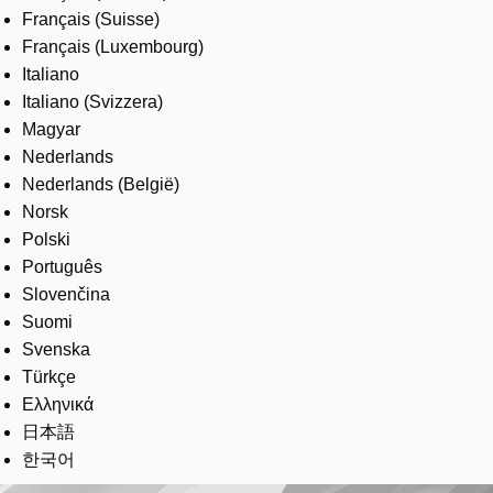
Français (Suisse)
Français (Luxembourg)
Italiano
Italiano (Svizzera)
Magyar
Nederlands
Nederlands (België)
Norsk
Polski
Português
Slovenčina
Suomi
Svenska
Türkçe
Ελληνικά
日本語
한국어